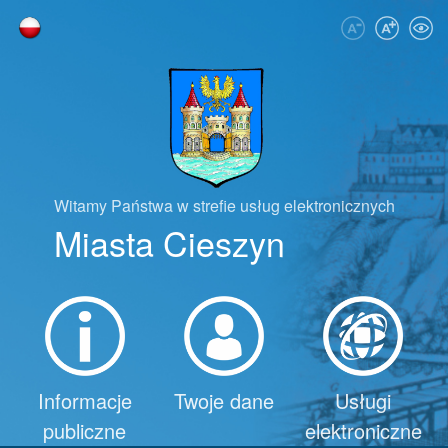
Przejdź do zawartości
Przejdź do menu ułatwień dostępu
Przejdź do menu głównego
Przejdź do mapy strony
Przejdź do deklaracji dostępności
Witamy Państwa w strefie usług elektronicznych
Miasta Cieszyn
Informacje
Twoje dane
Usługi
publiczne
elektroniczne