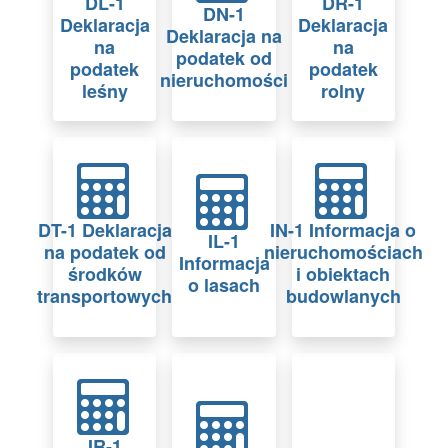
DL-1
DR-1
DN-1
Deklaracja
Deklaracja
Deklaracja na
na
na
podatek od
podatek
podatek
nieruchomości
leśny
rolny
DT-1 Deklaracja
IN-1 Informacja o
IL-1
na podatek od
nieruchomościach
Informacja
środków
i obiektach
o lasach
transportowych
budowlanych
IR-1