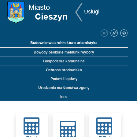
Przejdź do zawartości
Przejdź do menu ułatwień dostępu
Przejdź do menu głównego
Przejdź do mapy strony
Przejdź do deklaracji dostępności
Usługi
Budownictwo architektura urbanistyka
Dowody osobiste meldunki wybory
Gospodarka komunalna
Ochrona środowiska
Podatki i opłaty
Urodzenia małżeństwa zgony
Inne